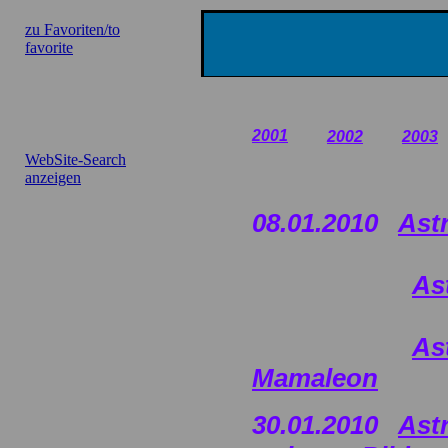
zu Favoriten/to
favorite
2001
2002
2003
WebSite-Search
anzeigen
08.01.2010
Ast
As
As
Mamaleon
30.01.2010
Ast