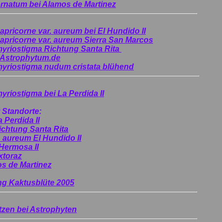
rnatum bei Alamos de Martinez
pricorne var. aureum bei El Hundido II
apricorne var. aureum Sierra San Marcos
yriostigma Richtung Santa Rita
n Astrophytum.de
yriostigma nudum cristata blühend
riostigma bei La Perdida II
andorte:
 Perdida II
ichtung Santa Rita
. aureum El Hundido II
Hermosa II
xtoraz
s de Martinez
ng Kaktusblüte 2005
zen bei Astrophyten