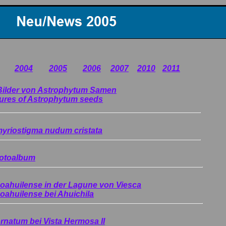
2004
2005
2006
2007
2010
2011
Bilder von Astrophytum Samen
ures of Astrophytum seeds
yriostigma nudum cristata
Fotoalbum
oahuilense in der Lagune von Viesca
oahuilense bei Ahuichila
natum bei Vista Hermosa II