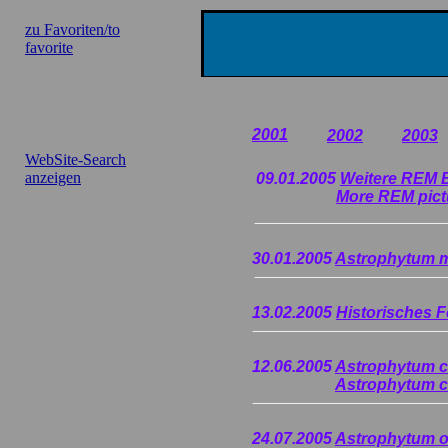
zu Favoriten/to
favorite
2001
2002
2003
WebSite-Search
anzeigen
09.01.2005
Weitere REM 
More REM pict
30.01.2005
Astrophytum m
13.02.2005
Historisches 
12.06.2005
Astrophytum c
Astrophytum c
24.07.2005
Astrophytum or