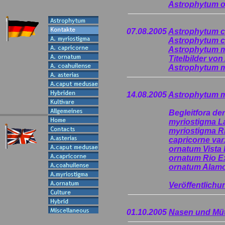
Astrophytum o
07.08.2005
Astrophytum ca
Astrophytum c
Astrophytum m
Titelbilder vo
Astrophytum m
14.08.2005
Astrophytum my
Begleitfora der St
myriostigma La
myriostigma R
capricorne var
ornatum Vista 
ornatum Rio E
ornatum Alamo
Veröffentlichu
01.10.2005
Nasen und Müt