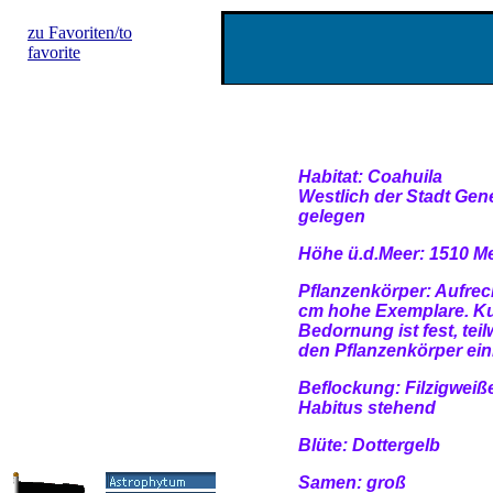
zu Favoriten/to
favorite
Habitat: Coahuila
Westlich der Stadt Ge
gelegen
Höhe ü.d.Meer: 1510 M
Pflanzenkörper: Aufrec
cm hohe Exemplare. Ku
Bedornung ist fest, tei
den Pflanzenkörper ein
Beflockung: Filzigweiß
Habitus stehend
Blüte: Dottergelb
Samen: groß